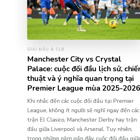
GIẢI ĐẤU & CLB
Manchester City vs Crystal
Palace: cuộc đối đầu lịch sử, chiế
thuật và ý nghĩa quan trọng tại
Premier League mùa 2025-202
Khi nhắc đến các cuộc đối đầu tại Premier
League, không ít người sẽ nghĩ ngay đến các
trận El Clasico, Manchester Derby hay trận
đấu giữa Liverpool và Arsenal. Tuy nhiên,
trong những năm gần đây, cuộc đối đầu giữ