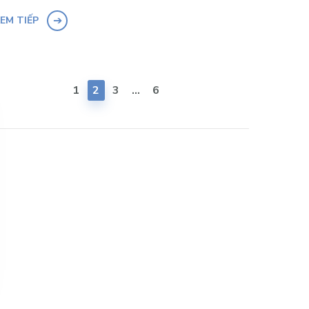
EM TIẾP
TRANG
TRANG
TRANG
TRANG
1
2
3
…
6