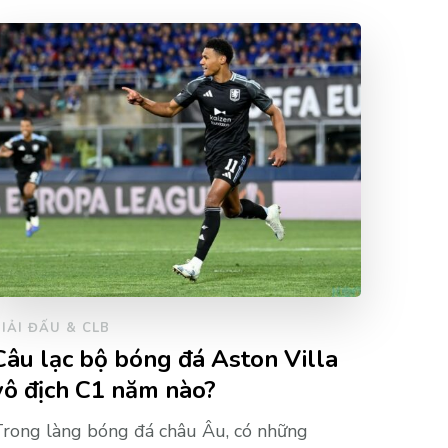
IẢI ĐẤU & CLB
Câu lạc bộ bóng đá Aston Villa
vô địch C1 năm nào?
rong làng bóng đá châu Âu, có những