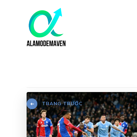
My Blog
My WordPress Blog
Phân
trang
TRANG TRƯỚC
bài
viết