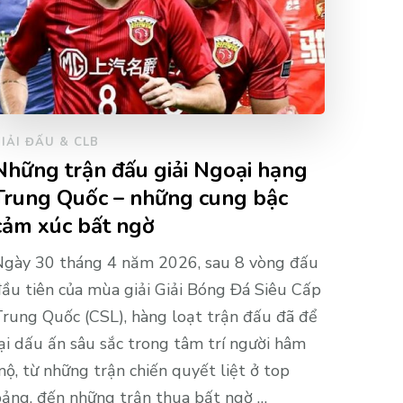
IẢI ĐẤU & CLB
Những trận đấu giải Ngoại hạng
Trung Quốc – những cung bậc
cảm xúc bất ngờ
gày 30 tháng 4 năm 2026, sau 8 vòng đấu
ầu tiên của mùa giải Giải Bóng Đá Siêu Cấp
rung Quốc (CSL), hàng loạt trận đấu đã để
ại dấu ấn sâu sắc trong tâm trí người hâm
ộ, từ những trận chiến quyết liệt ở top
ảng, đến những trận thua bất ngờ …