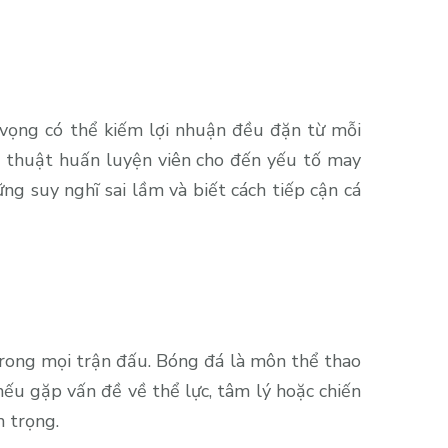
 vọng có thể kiếm lợi nhuận đều đặn từ mỗi
n thuật huấn luyện viên cho đến yếu tố may
ng suy nghĩ sai lầm và biết cách tiếp cận cá
trong mọi trận đấu. Bóng đá là môn thể thao
nếu gặp vấn đề về thể lực, tâm lý hoặc chiến
n trọng.