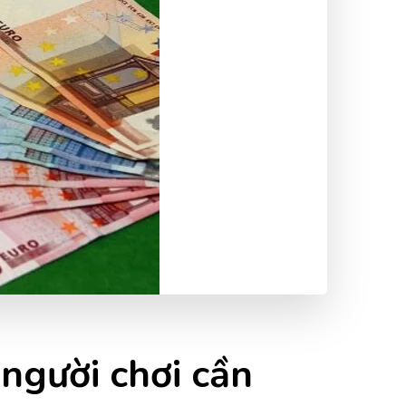
người chơi cần