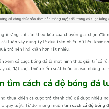
hông có công thức nào đảm bảo thắng tuyệt đối trong cá cược bóng 
ghĩ rằng chỉ cần theo kèo của chuyên gia, chọn đội
cái luôn xây dựng tỷ lệ dựa trên nhiều dữ liệu khác n
quả trở nên khó khăn hơn rất nhiều.
nên xem cá cược bóng đá là một hình thức giải trí có rủ
y cú, đặt cược thiếu kiểm soát hoặc tin vào những lời m
ẫn tìm cách cá độ bóng đá l
ắng thua khiến cá cược trở thành chủ đề được nhiều ng
ìm ra quy luật. Từ đó, mong muốn tìm
cách cá độ bóng 