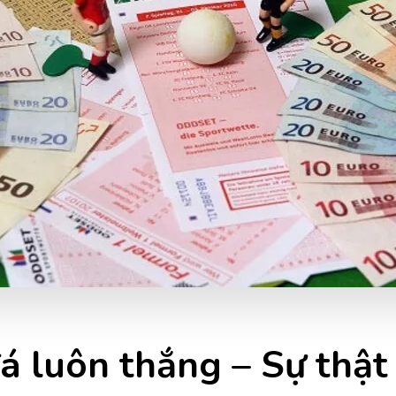
á luôn thắng – Sự thật 