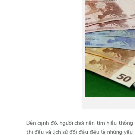
Bên cạnh đó, người chơi nên tìm hiểu thông 
thi đấu và lịch sử đối đầu đều là những yếu 