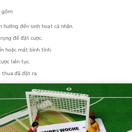
o gồm:
h hưởng đến sinh hoạt cá nhân.
rọng để đặt cược.
ỉn hoặc mất bình tĩnh.
ược liên tục.
 thua đã đặt ra.