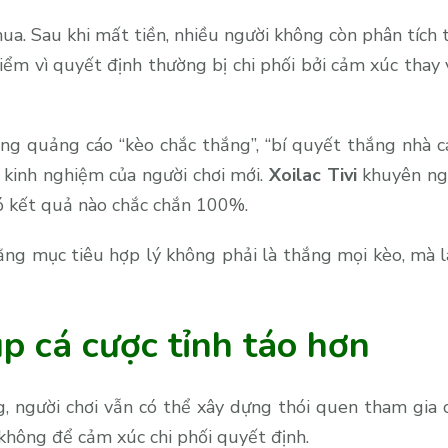
. Sau khi mất tiền, nhiều người không còn phân tích t
iểm vì quyết định thường bị chi phối bởi cảm xúc thay v
ng quảng cáo “kèo chắc thắng”, “bí quyết thắng nhà c
 kinh nghiệm của người chơi mới.
Xoilac Tivi
khuyên ngư
có kết quả nào chắc chắn 100%.
ằng mục tiêu hợp lý không phải là thắng mọi kèo, mà là 
p cá cược tỉnh táo hơn
, người chơi vẫn có thể xây dựng thói quen tham gia c
 không để cảm xúc chi phối quyết định.