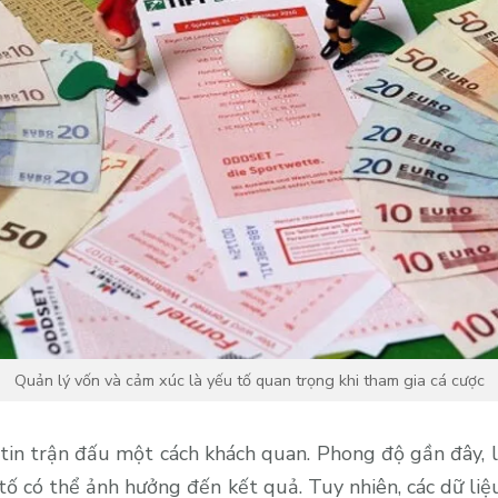
Quản lý vốn và cảm xúc là yếu tố quan trọng khi tham gia cá cược
tin trận đấu một cách khách quan. Phong độ gần đây, lị
tố có thể ảnh hưởng đến kết quả. Tuy nhiên, các dữ liệ