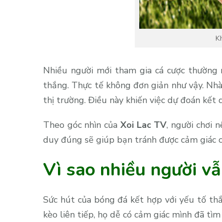
K
Nhiều người mới tham gia cá cược thường n
thắng. Thực tế không đơn giản như vậy. Nhà 
thị trường. Điều này khiến việc dự đoán kết 
Theo góc nhìn của
Xoi Lac TV
, người chơi 
duy đúng sẽ giúp bạn tránh được cảm giác ca
Vì sao nhiều người v
Sức hút của bóng đá kết hợp với yếu tố th
kèo liên tiếp, họ dễ có cảm giác mình đã t