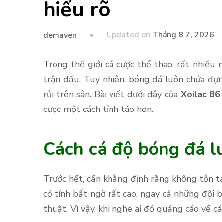
hiểu rõ
Updated on
Tháng 8 7, 2026
demaven
Trong thế giới cá cược thể thao, rất nhiều 
trận đấu. Tuy nhiên, bóng đá luôn chứa đự
rủi trên sân. Bài viết dưới đây của
Xoilac 86
cược một cách tỉnh táo hơn.
Cách cá độ bóng đá l
Trước hết, cần khẳng định rằng không tồn t
có tính bất ngờ rất cao, ngay cả những đội 
thuật. Vì vậy, khi nghe ai đó quảng cáo về c