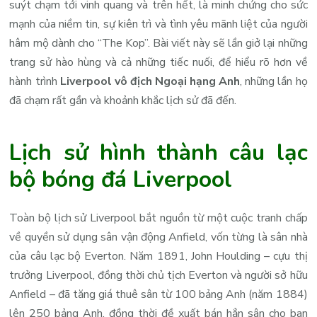
suýt chạm tới vinh quang và trên hết, là minh chứng cho sức
mạnh của niềm tin, sự kiên trì và tình yêu mãnh liệt của người
hâm mộ dành cho “The Kop”. Bài viết này sẽ lần giở lại những
trang sử hào hùng và cả những tiếc nuối, để hiểu rõ hơn về
hành trình
Liverpool vô địch Ngoại hạng Anh
, những lần họ
đã chạm rất gần và khoảnh khắc lịch sử đã đến.
Lịch sử hình thành câu lạc
bộ bóng đá Liverpool
Toàn bộ lịch sử Liverpool bắt nguồn từ một cuộc tranh chấp
về quyền sử dụng sân vận động Anfield, vốn từng là sân nhà
của câu lạc bộ Everton. Năm 1891, John Houlding – cựu thị
trưởng Liverpool, đồng thời chủ tịch Everton và người sở hữu
Anfield – đã tăng giá thuê sân từ 100 bảng Anh (năm 1884)
lên 250 bảng Anh, đồng thời đề xuất bán hẳn sân cho ban