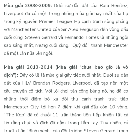
Mùa giải 2008-2009:
Dưới sự dẫn dắt của Rafa Benítez,
Liverpool đã có một trong những mùa giải hay nhất của họ
trong kỷ nguyên Premier League. Họ cạnh tranh sòng phẳng
với Manchester United của Sir Alex Ferguson đến vòng đấu
cuối cùng. Steven Gerrard và Fernando Torres là những ngôi
sao sáng nhất, nhưng cuối cùng, “Quỷ đỏ” thành Manchester
đã một lần nữa lên ngôi.
Mùa giải 2013-2014 (Mùa giải “chưa bao giờ là vô
địch”):
Đây có lẽ là mùa giải gây tiếc nuối nhất. Dưới sự dẫn
dắt của HLV Brendan Rodgers, Liverpool đã tạo nên một
câu chuyện cổ tích. Với lối chơi tấn công bùng nổ, họ đã có
những thời điểm bỏ xa đối thủ cạnh tranh trực tiếp
Manchester City tới hơn 7 điểm khi giải đấu còn 10 vòng.
“The Kop” đã có chuỗi 11 trận thắng liên tiếp, khiến tất cả
tin rằng chức vô địch đã nằm trong tầm tay. Tuy nhiên, cú
trượt chân “định mệnh” của đội trưởng Steven Gerrard trong