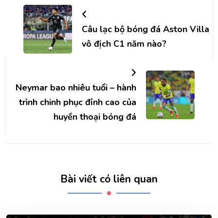
hướng
bài
Câu lạc bộ bóng đá Aston Villa
vô địch C1 năm nào?
viết
Neymar bao nhiêu tuổi – hành
trình chinh phục đỉnh cao của
huyền thoại bóng đá
Bài viết có liên quan