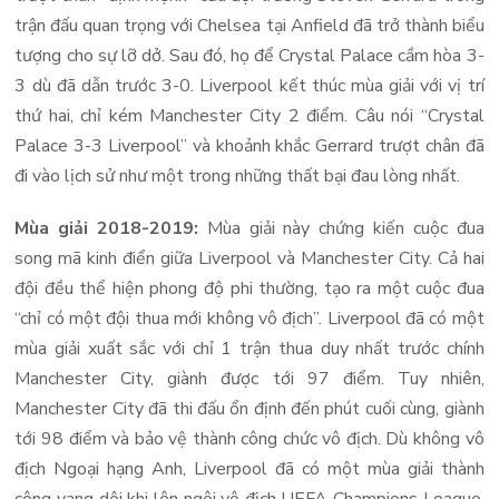
trận đấu quan trọng với Chelsea tại Anfield đã trở thành biểu
tượng cho sự lỡ dở. Sau đó, họ để Crystal Palace cầm hòa 3-
3 dù đã dẫn trước 3-0. Liverpool kết thúc mùa giải với vị trí
thứ hai, chỉ kém Manchester City 2 điểm. Câu nói “Crystal
Palace 3-3 Liverpool” và khoảnh khắc Gerrard trượt chân đã
đi vào lịch sử như một trong những thất bại đau lòng nhất.
Mùa giải 2018-2019:
Mùa giải này chứng kiến cuộc đua
song mã kinh điển giữa Liverpool và Manchester City. Cả hai
đội đều thể hiện phong độ phi thường, tạo ra một cuộc đua
“chỉ có một đội thua mới không vô địch”. Liverpool đã có một
mùa giải xuất sắc với chỉ 1 trận thua duy nhất trước chính
Manchester City, giành được tới 97 điểm. Tuy nhiên,
Manchester City đã thi đấu ổn định đến phút cuối cùng, giành
tới 98 điểm và bảo vệ thành công chức vô địch. Dù không vô
địch Ngoại hạng Anh, Liverpool đã có một mùa giải thành
công vang dội khi lên ngôi vô địch UEFA Champions League,