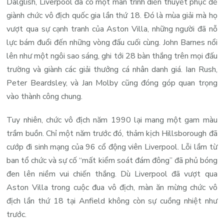
Dalglish, Liverpool đã có một màn trình diễn thuyết phục để
giành chức vô địch quốc gia lần thứ 18. Đó là mùa giải mà họ
vượt qua sự cạnh tranh của Aston Villa, những người đã nỗ
lực bám đuổi đến những vòng đấu cuối cùng. John Barnes nổi
lên như một ngôi sao sáng, ghi tới 28 bàn thắng trên mọi đấu
trường và giành các giải thưởng cá nhân danh giá. Ian Rush,
Peter Beardsley, và Jan Molby cũng đóng góp quan trọng
vào thành công chung.
Tuy nhiên, chức vô địch năm 1990 lại mang một gam màu
trầm buồn. Chỉ một năm trước đó, thảm kịch Hillsborough đã
cướp đi sinh mạng của 96 cổ động viên Liverpool. Lỗi lầm từ
ban tổ chức và sự cố “mất kiểm soát đám đông” đã phủ bóng
đen lên niềm vui chiến thắng. Dù Liverpool đã vượt qua
Aston Villa trong cuộc đua vô địch, màn ăn mừng chức vô
địch lần thứ 18 tại Anfield không còn sự cuồng nhiệt như
trước.