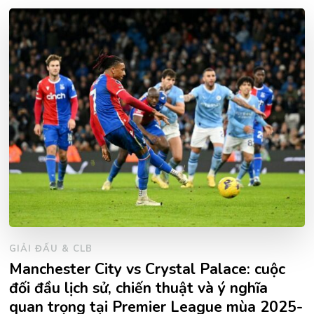
GIẢI ĐẤU & CLB
Manchester City vs Crystal Palace: cuộc
đối đầu lịch sử, chiến thuật và ý nghĩa
quan trọng tại Premier League mùa 2025-