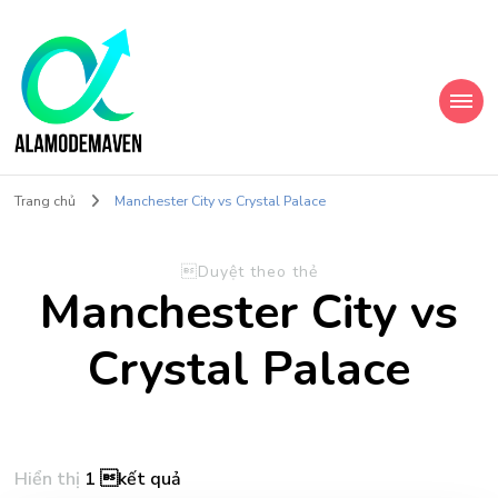
My Blog
My WordPress Blog
Trang chủ
Manchester City vs Crystal Palace
Duyệt theo thẻ
Manchester City vs
Crystal Palace
Hiển thị
1 kết quả