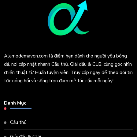
Alamodemaven.com là điểm hẹn dành cho người yêu bóng
đá, nơi cập nhật nhanh Cầu thủ, Giải đấu & CLB, cùng góc nhìn
chiến thuật từ Huấn luyện viên. Truy cập ngay để theo dõi tin
tức nóng hổi và sống trọn đam mê túc cầu mỗi ngày!
Danh Mục
Cầu thủ
Giải đấu & CLB