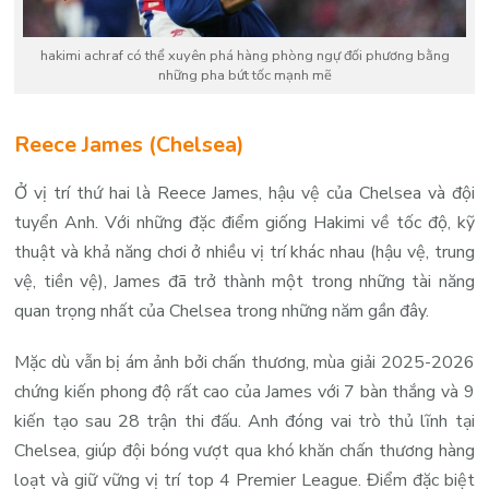
hakimi achraf có thể xuyên phá hàng phòng ngự đối phương bằng
những pha bứt tốc mạnh mẽ
Reece James (Chelsea)
Ở vị trí thứ hai là Reece James, hậu vệ của Chelsea và đội
tuyển Anh. Với những đặc điểm giống Hakimi về tốc độ, kỹ
thuật và khả năng chơi ở nhiều vị trí khác nhau (hậu vệ, trung
vệ, tiền vệ), James đã trở thành một trong những tài năng
quan trọng nhất của Chelsea trong những năm gần đây.
Mặc dù vẫn bị ám ảnh bởi chấn thương, mùa giải 2025-2026
chứng kiến phong độ rất cao của James với 7 bàn thắng và 9
kiến tạo sau 28 trận thi đấu. Anh đóng vai trò thủ lĩnh tại
Chelsea, giúp đội bóng vượt qua khó khăn chấn thương hàng
loạt và giữ vững vị trí top 4 Premier League. Điểm đặc biệt